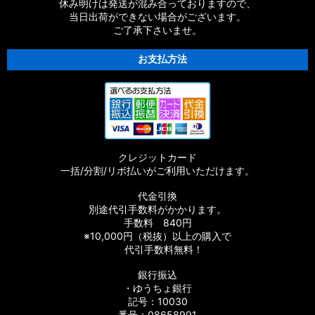
【シマノ】18ストラディックSW［STRADIC SW］対応 カスタ
休み明けは発送が混み合っておりますので、
ムパーツ
当日出荷ができない場合がございます。
ご了承下さいませ。
【シマノ】16ストラディックCI4+［STRADIC CI4+］対応 カ
スタムパーツ
お支払方法
【シマノ】15-16ストラディック［STRADIC］対応 カスタムパ
ーツ
【シマノ】17サステイン［SUSTAIN］対応 カスタムパーツ
クレジットカード
【シマノ】11バイオマスター［BIOMASTER］対応 カスタムパ
一括/分割/リボ払いがご利用いただけます。
ーツ
代金引換
【シマノ】08バイオマスター［BIOMASTER］対応 カスタムパ
別途代引手数料がかかります。
ーツ
手数料 840円
※10,000円（税抜）以上の購入で
【シマノ】06バイオマスターMg［BIOMASTER Mg］対応 カ
代引手数料無料！
スタムパーツ
銀行振込
・ゆうちょ銀行
【シマノ】13-16バイオマスターSW［BIOMASTER SW］対応
カスタムパーツ
記号：10030
番号：08658991