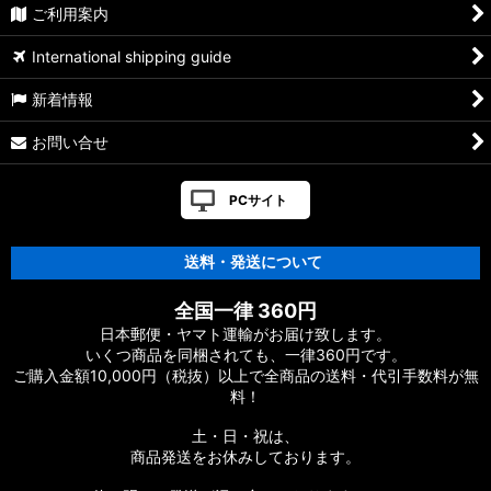
ご利用案内
【シマノ】19ヴァンキッシュ［VANQUISH］対応 カスタムパ
International shipping guide
ーツ
新着情報
17ヴァンキッシュFW用
お問い合せ
【シマノ】16ヴァンキッシュ・17ヴァンキッシュ
FW［VANQUISH］対応 カスタムパーツ
PCサイト
【シマノ】12-13ヴァンキッシュ&リミテッド［VANQUISH］
対応 カスタムパーツ
送料・発送について
【シマノ】20ヴァンフォード［VANFORD］対応 カスタムパー
全国一律 360円
ツ
日本郵便・ヤマト運輸がお届け致します。
いくつ商品を同梱されても、一律360円です。
【シマノ】19ストラディック［STRADIC］対応 カスタムパー
ご購入金額10,000円（税抜）以上で全商品の送料・代引手数料が無
ツ
料！
【シマノ】20ストラディックSW［STRADIC SW］対応 カスタ
土・日・祝は、
ムパーツ
商品発送をお休みしております。