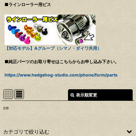
■ラインローラー用ビス
【対応モデル】Aグループ（シマノ・ダイワ共用）
■純正パーツのお取り寄せはこちらからお申し込み下さい。
https://www.hedgehog-studio.com/phone/form/parts
表示順変更
閉じる
0
件
表示数
:
並び順
:
カテゴリで絞り込む