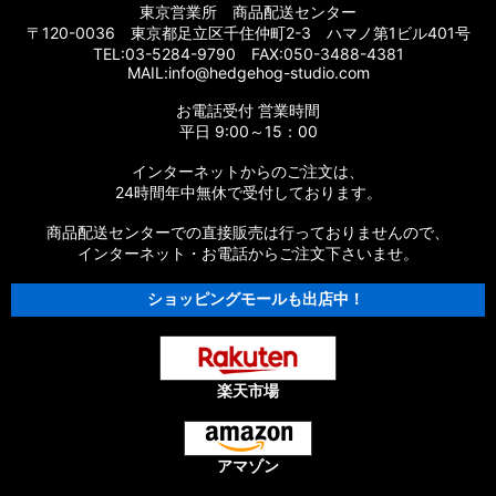
東京営業所 商品配送センター
【シマノ】16エクスセンスLB［EXSENCE LB］対応 カスタム
〒120-0036 東京都足立区千住仲町2-3 ハマノ第1ビル401号
パーツ
TEL:03-5284-9790 FAX:050-3488-4381
MAIL:info@hedgehog-studio.com
【シマノ】15エクスセンスLB［EXSENCE LB］対応 カスタム
お電話受付 営業時間
パーツ
平日 9:00～15：00
【シマノ】14エクスセンスBB［EXSENCE BB］対応 カスタム
インターネットからのご注文は、
パーツ
24時間年中無休で受付しております。
商品配送センターでの直接販売は行っておりませんので、
【シマノ】13エクスセンスLB［EXSENCE LB］対応 カスタム
パーツ
インターネット・お電話からご注文下さいませ。
ショッピングモールも出店中！
【シマノ】12エクスセンスCI4+［EXSENCE CI4+］対応 カス
タムパーツ
【シマノ】11-12エクスセンスBB［EXSENCE BB］対応 カスタ
ムパーツ
楽天市場
【シマノ】11エクスセンスLB SS［EXSENCE LB SS］対応 カ
スタムパーツ
アマゾン