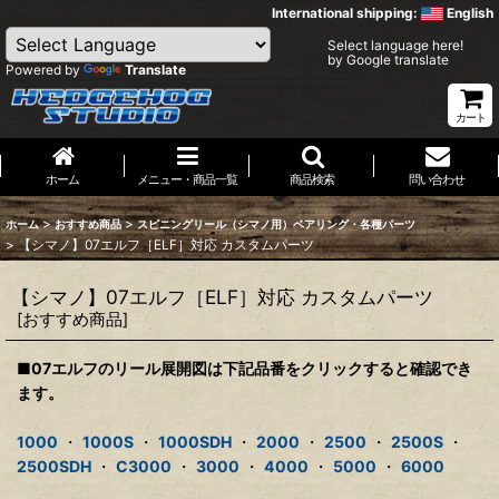
International shipping:
English
Select language here!
by Google translate
Powered by
Translate
カート
ホーム
メニュー・商品一覧
商品検索
問い合わせ
>
>
ホーム
おすすめ商品
スピニングリール（シマノ用）ベアリング・各種パーツ
>
【シマノ】07エルフ［ELF］対応 カスタムパーツ
【シマノ】07エルフ［ELF］対応 カスタムパーツ
[
おすすめ商品
]
■07エルフのリール展開図は下記品番をクリックすると確認でき
ます。
1000
・
1000S
・
1000SDH
・
2000
・
2500
・
2500S
・
2500SDH
・
C3000
・
3000
・
4000
・
5000
・
6000